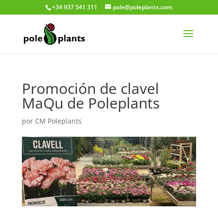
+34 937 541 311
pole@poleplants.com
Promoción de clavel
MaQu de Poleplants
por
CM Poleplants