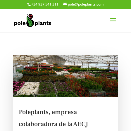
+34 937 541 311
pole@poleplants.com
Poleplants, empresa
colaboradora de la AECJ