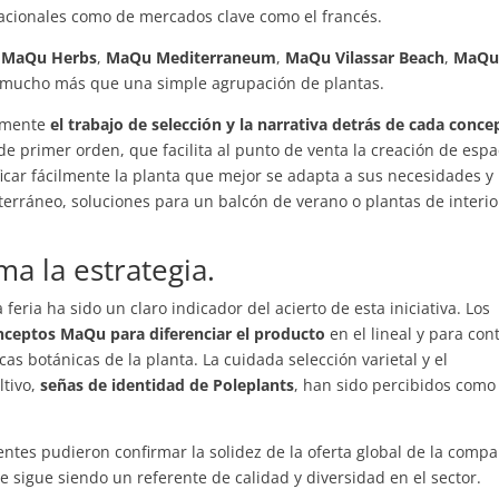
o nacionales como de mercados clave como el francés.
,
MaQu Herbs
,
MaQu Mediterraneum
,
MaQu Vilassar Beach
,
MaQ
 mucho más que una simple agrupación de plantas.
almente
el trabajo de selección y la narrativa detrás de cada conce
 primer orden, que facilita al punto de venta la creación de espa
ificar fácilmente la planta que mejor se adapta a sus necesidades y
terráneo, soluciones para un balcón de verano o plantas de interio
a la estrategia.
feria ha sido un claro indicador del acierto de esta iniciativa. Los
onceptos MaQu para diferenciar el producto
en el lineal y para con
cas botánicas de la planta. La cuidada selección varietal y el
ltivo,
señas de identidad de Poleplants
, han sido percibidos como
ntes pudieron confirmar la solidez de la oferta global de la compa
ue sigue siendo un referente de calidad y diversidad en el sector.