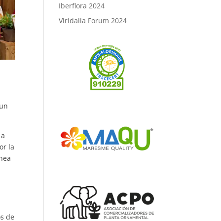
Iberflora 2024
Viridalia Forum 2024
n
 un
 a
or la
ínea
os de