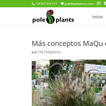
+34 937 541 311
pole@poleplants.com
Inicio
Más conceptos MaQu e
por
CM Poleplants