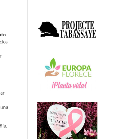
u
pto
.
cios
r
tar
 una
ñía,