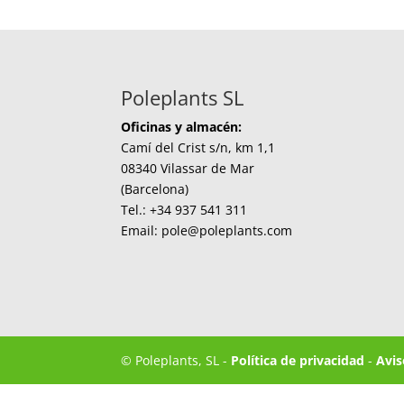
Poleplants SL
Oficinas y almacén:
Camí del Crist s/n, km 1,1
08340 Vilassar de Mar
(Barcelona)
Tel.: +34 937 541 311
Email: pole@poleplants.com
© Poleplants, SL -
Política de privacidad
-
Avis